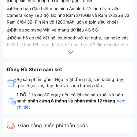
👍Lắp sim vào đồng hồ để nghe gọi 2 chiều
👍Phiên bản đặc biệt màn hình Amoled 2.2 inch tràn viền,
Camera xoay 190 độ, Bộ nhớ Ram 2/16GB và Ram 2/32GB và
Ram 6/64GB, Pin lên tới 1280mAh luôn ạ (pin siêu khoẻ)
👍Bắt được mạng Wifi và mạng dữ liệu 4G 5G
👍Đồng hồ có thể kết nối bluetooth với tai nghe, loa hoặc các
thiết bị khác (Khi bạn đi tập thể dục, bạn để điện thoại ở nhà
thì đồng hồ này có thể kết nối với tai nghe luôn giúp bạn
nghe nhạc thư giãn trong quá trình tập luyện thể dục thể
thao, và dĩ nhiên rồi đây là chiếc đồng hồ lắp sim thì đồng hồ
Đồng Hồ Store cam kết
vẫn sẽ nghe gọi bình thường ạ)
👍Chơi game ngay trên đồng hồ, tải được tất cả các game về
Bộ sản phẩm gồm: Hộp, mặt đồng hồ, sạc không dây,
que chọc sim, dây đeo và sách hướng dẫn
đồng hồ luôn (bạn muốn tải game nào cũng được)
👍Tải được tất cả các app về đồng hồ
1 ĐỔI 1 trong 30 ngày nếu có lỗi nhà sản xuất và bảo
hành
phần cứng 6 tháng
và
phần mềm 12 tháng
Xem
👍Lướt được Zalo, Facebook, Messenger, Tiktok, Xem
chi tiết
Youtobe,… ngay trên đồng hồ luôn
👍Nhận được các tin nhắn, cuộc gọi, thông báo từ Zalo,
Facebook, Messenger, Tiktok,…
Giao hàng miễn phí toàn quốc
👍Soạn tin nhắn để trả lời tin nhắn Zalo, Facebook,