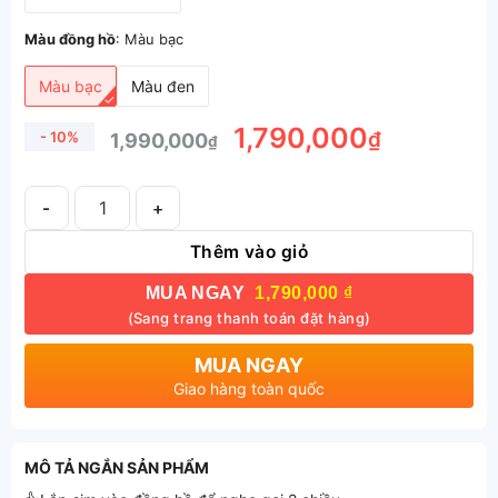
Màu đồng hồ
:
Màu bạc
Màu bạc
Màu đen
1,790,000
₫
- 10%
1,990,000
₫
Số lượng
Thêm vào giỏ
MUA NGAY
1,790,000 ₫
(Sang trang thanh toán đặt hàng)
MUA NGAY
Giao hàng toàn quốc
MÔ TẢ NGẮN SẢN PHẨM