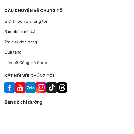
những người yêu công nghệ, người làm việc văn phòng, đến
CÂU CHUYỆN VỀ CHÚNG TÔI
những người yêu thích hoạt động thể thao và chăm sóc sức
khỏe. Với khả năng tùy chỉnh linh hoạt và nhiều tính năng hữu
Giới thiệu về chúng tôi
ích, sản phẩm này đáp ứng tốt nhu cầu của các nhóm người
dùng khác nhau.
Sản phẩm nổi bật
Tra cứu đơn hàng
Quà tặng
Liên hệ Đồng Hồ Store
KẾT NỐI VỚI CHÚNG TÔI
Bản đồ chỉ đường