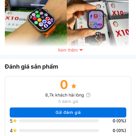
Xem thêm
Tải và sử dụng các ứng dụng
Tải ứng dụng trên CHPlay trên
như chiếc điện thoại thu nhỏ
đồng hồ
Đánh giá sản phẩm
Thiết Kế Và Màn Hình
0
Với thiết kế hiện đại và màn hình Super AMOLED kích thước 2.2
inch, X10 Ultra 5G mang đến trải nghiệm hình ảnh sắc nét và
8,7k khách hài lòng
màu sắc sống động. Kích thước này giúp bạn dễ dàng xem các
0 đánh giá
thông báo, tin nhắn và các ứng dụng mà không cần phải dùng
điện thoại. Màn hình cũng hỗ trợ tần số quét 120Hz, cho phép
Gửi đánh giá
thao tác mượt mà, không giật lag​​.
5
0 (0%)
Hiệu Năng Mạnh Mẽ
4
0 (0%)