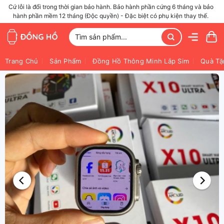
Bỏ
Cứ lỗi là đổi trong thời gian bảo hành. Bảo hành phần cứng 6 tháng và bảo
hành phần mềm 12 tháng (Độc quyền) - Đặc biệt có phụ kiện thay thế.
qua
nội
Tìm
dung
kiếm:
Trang Chủ
Sản Phẩm
Đồng Hồ Thông Minh Lắp Sim
Quà Tặ