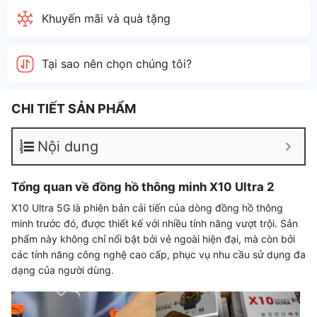
Messenger, Số Điện Thoại ngay trên đồng hồ (có bàn phím
Khuyến mãi và quà tặng
để soạn tin nhắn y như trên điện thoại)
👍Gọi Video Call Zalo, Facebook, Messenger,…ngay trên
đồng hồ
Tại sao nên chọn chúng tôi?
👍Tải được hình ảnh lưu về đồng hồ
👍Đo nhịp tim, Đo huyết áp, Đo oxy máu, Đo calo tiêu thụ,
Đếm bước chân, Theo dõi các môn thể thao
CHI TIẾT SẢN PHẨM
👍Tra Google, Check Google Maps ngay trên đồng hồ và có
định vị vị trí
Nội dung
👍Cài mật khẩu cho đồng hồ
👍Thay được ảnh nền đồng hồ bằng ảnh của mình
Tổng quan về đồng hồ thông minh X10 Ultra 2
👍Có thanh đa nhiệm, cảm ứng đa điểm siêu mượt
X10 Ultra 5G là phiên bản cải tiến của dòng đồng hồ thông
👍Đồng hồ báo thức, Xem thời tiết, Hỗ trợ trình phát nhạc, Hỗ
minh trước đó, được thiết kế với nhiều tính năng vượt trội. Sản
trợ giao diện người dùng chia màn hình, Hỗ trợ Alipay, Có
phẩm này không chỉ nổi bật bởi vẻ ngoài hiện đại, mà còn bởi
tiếng việt…
các tính năng công nghệ cao cấp, phục vụ nhu cầu sử dụng đa
👍Sạc không dây, Mặt lưng có chốt bấm thay dây thật, Mặt
dạng của người dùng.
lưng có 4 ốc vít thật